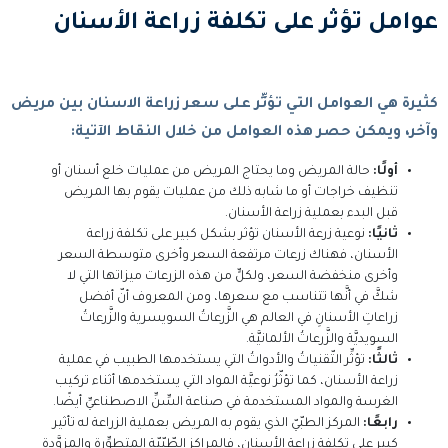
عوامل تؤثر على تكلفة زراعة الأسنان
كثيرة هي العوامل التي تؤثِّر على سعر زراعة الاسنان بين مريض
وآخر، ويمكن حصر هذه العوامل من خلال النقاط الآتية:
أولًا:
حالة المريض وما يحتاج المريض من عمليات خلع أسنان أو
تنظيف خراجات أو ما شابه ذلك من عمليات يقوم بها المريض
قبل البدء بعملية زراعة الأسنان.
ثانيًا:
نوعية زرعة الأسنان تؤثر بشكل كبير على تكلفة زراعة
الأسنان، فهناك زرعات مرتفعة السعر وأخرى متوسطة السعر
وأخرى منخفضة السعر، ولكلٍّ من هذه الزرعات ميزاتها التي لا
شكَّ في أنَّها تتناسب مع سعرها، ومن المعروف أنّ أفضل
زراعاتِ الأسنانِ في العالم هي الزَّرعاتُ السويسرية والزَّرعاتُ
السويديَّة والزَّرعاتُ الألمانيَّة.
ثالثًا:
تؤثِّر التّقنياتُ والأدواتُ التي يستخدمها الطبيب في عملية
زراعة الأسنان، كما تؤثّرُ نوعيَّة المواد التي يستخدمها أثناء تركيب
الغرسة والمواد المستخدمة في صناعة السِّنِّ الاصطناعيِّ أيضًا.
رابعًا:
المركز الطبّيّ الذي يقوم به المريض بعملية الزراعة له تأثير
كبير على تكلفة زراعة الأسنان، فالمراكز الطّبّيّة المتطوِّرة والمزوَّدة