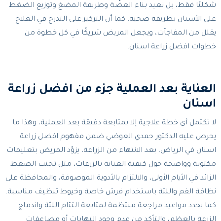
شكليًا فقط، بل تعيد بناء العضّة وطريقة المضغ وتوزيع الضغط
على الأسنان بطريقة صحية. كما أن التركيز على التدرج في العلاج
يقلل من المفاجآت، ويجعل المريض شريكًا في كل خطوة من
خطوات افضل زراعة اسنان.
العناية بعد العملية جزء من افضل زراعة
اسنان
لا تكتمل أي خطة علاجية إلا بمتابعة دقيقة بعد العملية، وهذا ما
يحرص عليه الدكتور حمدي العوضي ضمن مفهوم افضل زراعة
اسنان في الرياض. بعد الانتهاء من الزراعة، يزوّد المريض بتعليمات
مكتوبة وواضحة حول كيفية العناية بالزرعات، مثل تجنب الضغط
الزائد في الأيام الأولى، والالتزام بالأدوية الموصوفة، والمحافظة على
نظافة الفم واللثة باستخدام فرش خاصة وخيوط تنظيف مناسبة.
كما يحدد مواعيد مراجعة منتظمة لمتابعة التئام اللثة واندماج
الزرعة بالعظم، والتأكد من عدم وجود التهابات أو مضاعفات