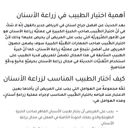
أهمية اختيار الطبيب في زراعة الأسنان
بعد الحديث عن افضل جراح اسنان في الرياض جدير بالقول إنّه لا شكّ
في أنّ اختيارَ الطَّبيب ِصاحبِ الخبرةِ الكبيرةِ في عمليَّة زراعة الأسنان هو
من الأمور الضَّروريَّة التي يجب على المريض أن يحرص عليها؛ وذلك لأنَّ
اختيار الطَّبيب صاحب المهارات الطّبيَّة الكبيرة سوف يضمن حصولَ
المريضِ على أفضلِ نتيجةٍ من عمليَّة زراعة الأسنان، كما أنّ خبرةَ
الطبيبِ السَّابقة في هذا المجال تضمنُ للمريضِ قدرة الطبيبِ على
استخدام التِّقنيَّات الحديثة في مجال زراعة الأسنان بحرفيَّةٍ عاليةٍ ودقَّةٍ
متناهيةٍ.
كيف أختار الطبيب المناسب لزراعة الأسنان
ثمَّة مجموعةٌ من العواملِ التي يجب على المريض أن يأخذها بعين
الاعتبار عند قيامه باختيارِ الطَّبيبِ المناسب لإجراء عملية زراعةِ أسنانٍ،
وهذه العوامل هي:
يجب على المريض أن يختار طبيبَ الأسنانِ الماهرِ صاحبَ الخبرةِ
الطويلةِ والذي يملك الجودةَ الكافية في العمل في مجال زراعةِ
الأسنانِ.