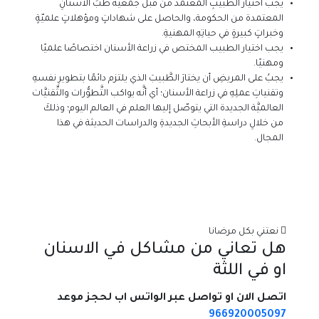
يجب اختيار الطَّبيبِ المعتمد من قبل جمعية طبِّ الأسنانِ
المعتمدة من الحكومة، والحاصل على شهاداتٍ ومؤهلاتٍ علميّةٍ
وخبراتٍ كبيرةٍ في حياتِهِ المهنيةِ.
يجب اختيار الطبيب المختص في زراعة الأسنان اختصاصًا علميًا
ومهنيًا.
يجبُ على المريضِ أن يختارَ الطَّبيبَ الذي يلتزم دائمًا بتطويرِ نفسهِ
وتقنياتِ عملِهِ في زراعة الأسنان؛ أي أنَّه يواكب التَّطوُّرات والتِّقنيَّات
العالميَّة الجديدة التي يتوصّل إليها العلم في العالم اليوم؛ وذلكَ
من خلالِ دراسةِ الأبحاثِ الجديدةِ والدراسات الحديثة في هذا
المجال.
نعتني بكل مرضانا
هل تعاني من مشاكل في الاسنان
او في اللثة
اتصل الان او تواصل عبر الواتس اب لحجز موعد
966920005097