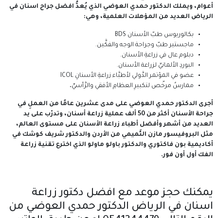
أعوام، ويملك الدكتور حمدي العوضي الذي يُعدُّ افضل جراح اسنان في
الرياض العديد من المؤهلات العلمية، وهي:
بكالوريوس طبّ الأسنان BDS
ماجستير طبّ وجراحة الوجه والفكَّين.
دبلوم عال في زراعةِ الأسنان.
البوردِ الألمانيِّ لزراعة الأسنان.
عضو في المؤتمر الدَّولي لأطبَّاء زراعةِ الأسنانِ ICOL
ممارسٌ مرخّص لتكبيرِ العظامِ الأفقي والرَّأسيِّ
.
أجرى الدكتور حمدي العوضي على مدى عشرين عامًا من العملِ في
جراحة الأسنان أكثر من 50 ألف عملية زراعة أسنان، وتدرّب على يد
العديد من أشهر وأفضل أطباء زراعة الأسنان على مستوى العالم،
مثل البروفيسور مازن التَّميمي من الأردن والدكتور شريف كوشك في
أكاديمية بون فاكتوري والدكتور باولو ماولو الذي اخترع تقنية زراعة
الفك أول أون فور.
يمكنك حجز موعد مع افضل دكتور زراعة
اسنان في الرياض الدكتور حمدي العوضي من