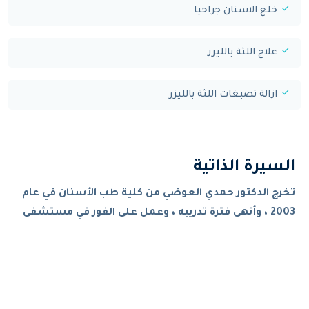
خلع الاسنان جراحيا
علاج اللثة بالليرز
ازالة تصبغات اللثة بالليزر
السيرة الذاتية
تخرج الدكتور حمدي العوضي من كلية طب الأسنان في عام
2003 ، وأنهى فترة تدريبه ، وعمل على الفور في مستشفى
اليمامة (وزارة الصحة) حيث عمل كممارس أسنان عام لمدة
4 سنوات.
ثم بدأ درجة الماجستير في جراحة الفم والوجه والفكين
وتخرج بدرجة الشرف حيث كانت رسالته الماجستير حول أنواع