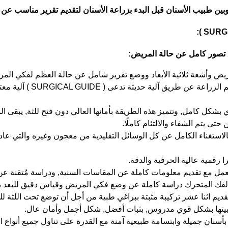
ين طبيب الأسنان قبل البدء بزراعة الأسنان لتقديم تقرير مناسب عن حا
 تصور كامل عن حالة المريض:
لمريض وأشعة ثلاثية الأبعاد ووضع تقرير شامل عن حالة العظم لفكي الم
بعد التشاور مع المريض وبناء
بشكل كامل, وتتميز هذه الطريقة بأمانها العالي دون فتح للثة, يبقى ال
تى يتم الشفاء والالتئام كاملًا.
ن بالاستغناء الكامل عن كل الوسائل التقليدية من معجون وغيره والتي 
 رقمية عالية الحرفية والدقة.
معمل مع تقديم معلومات كاملة عن المقاسات السنية, ودراسة مُتقنة ع
 المتحرك دراسة كاملة عن وضع فكي المريض وقياس دقيق للبعد بين
قديم اثنا عشر تركيبة مثبتة ببراغي طبية من أجل أن توضع تحت اللثة للح
تثبيتها بشكل قوي مدروس, بثبات أفضل, شكل أجمل وأمان عال.
 بأسنان جميلة وابتسامة طبيعية آمنة مع القدرة على تناول جميع أنواع ا