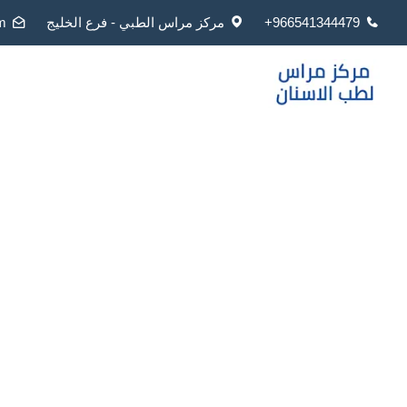
966541344479+
مركز مراس الطبي - فرع الخليج
m