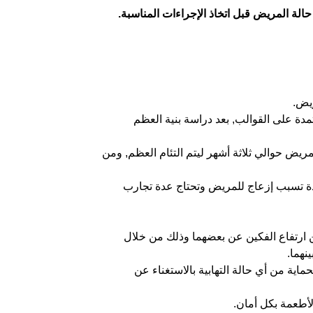
لة المريض قبل اتخاذ الإجراءات المناسبة.
ريض.
 على حاجته تتم الزراعة عن طريق آلية حديثة تدعى ( SURGICAL GUIDE ) آلية معتمدة على القوالب, بعد دراسة بنية العظم
مريض حوالي ثلاثة أشهر ليتم التئام العظم, ومن
عادة تسبب إزعاج للمريض وتحتاج عدة تجارب
ن ارتفاع الفكين عن بعضهما وذلك من خلال
هما.
ماية من أي حالة التهابية بالاستغناء عن
لأطعمة بكل أمان.