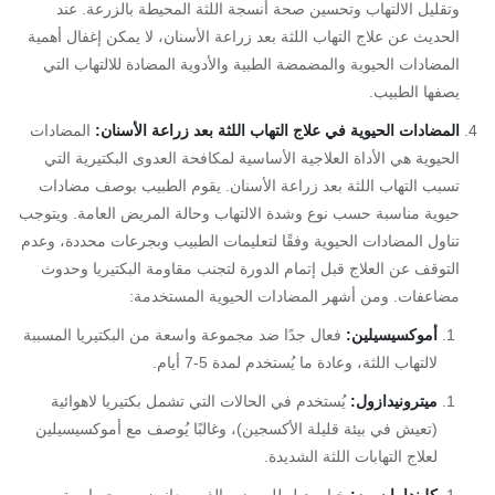
وتقليل الالتهاب وتحسين صحة أنسجة اللثة المحيطة بالزرعة. عند
الحديث عن علاج التهاب اللثة بعد زراعة الأسنان، لا يمكن إغفال أهمية
المضادات الحيوية والمضمضة الطبية والأدوية المضادة للالتهاب التي
يصفها الطبيب.
المضادات الحيوية في علاج التهاب اللثة بعد زراعة الأسنان
:
المضادات
الحيوية هي الأداة العلاجية الأساسية لمكافحة العدوى البكتيرية التي
تسبب التهاب اللثة بعد زراعة الأسنان. يقوم الطبيب بوصف مضادات
حيوية مناسبة حسب نوع وشدة الالتهاب وحالة المريض العامة. ويتوجب
تناول المضادات الحيوية وفقًا لتعليمات الطبيب وبجرعات محددة، وعدم
التوقف عن العلاج قبل إتمام الدورة لتجنب مقاومة البكتيريا وحدوث
مضاعفات. ومن أشهر المضادات الحيوية المستخدمة:
أموكسيسيلين:
فعال جدًا ضد مجموعة واسعة من البكتيريا المسببة
لالتهاب اللثة، وعادة ما يُستخدم لمدة 5-7 أيام.
ميترونيدازول:
يُستخدم في الحالات التي تشمل بكتيريا لاهوائية
(تعيش في بيئة قليلة الأكسجين)، وغالبًا يُوصف مع أموكسيسيلين
لعلاج التهابات اللثة الشديدة.