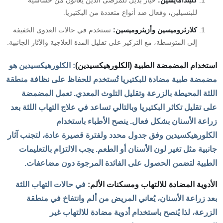
كليندامايسين:
خيار بديل للمرضى الذين يعانون من حساسية
للبنسيلين، وفعال ضد أنواع متعددة من البكتيريا.
كلارثروميسين وأزيثروميسين:
تستخدم في حالات العدوى الخفيفة
إلى المتوسطة، مع التركيز على تقليل المدة العلاجية والآثار الجانبية.
استخدام المضمضة الطبية (الكلورهيكسيدين)
: الكلورهيكسيدين هو
مضمضة طبية مضادة للبكتيريا تُستخدم للحفاظ على نظافة منطقة
اللثة المحيطة بالزرعة وتقليل التلوث المعدي. تعمل المضمضة
على تقليل تكاثر البكتيريا وبالتالي تساعد في علاج التهاب اللثة بعد
زراعة الأسنان بشكل فعال. ينصح الأطباء باستخدام
الكلورهيكسيدين وفق جدول محدد ولفترة قصيرة عادة، لتجنب آثار
جانبية مثل تغير لون الأسنان أو الطعم. يجب الالتزام بالتعليمات
الطبية لتضمن الحصول على الفائدة المرجوة دون مضاعفات.
الأدوية المضادة للالتهاب ومسكنات الألم:
في حالات التهاب اللثة
بعد زراعة الأسنان، يُعاني المريض من ألم وانتفاخ في منطقة
الزرعة، لذا يُنصح باستخدام أدوية مضادة للالتهاب غير